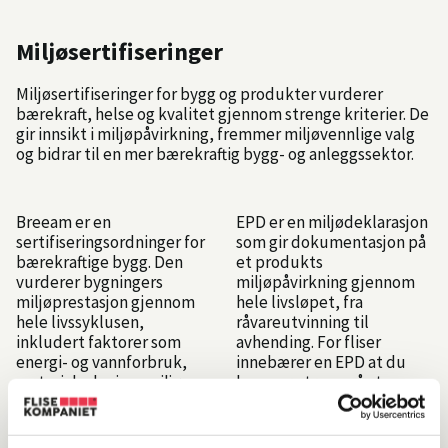
Miljøsertifiseringer
Miljøsertifiseringer for bygg og produkter vurderer
bærekraft, helse og kvalitet gjennom strenge kriterier. De
gir innsikt i miljøpåvirkning, fremmer miljøvennlige valg
og bidrar til en mer bærekraftig bygg- og anleggssektor.
Breeam er en
EPD er en miljødeklarasjon
sertifiseringsordninger for
som gir dokumentasjon på
bærekraftige bygg. Den
et produkts
vurderer bygningers
miljøpåvirkning gjennom
miljøprestasjon gjennom
hele livsløpet, fra
hele livssyklusen,
råvareutvinning til
inkludert faktorer som
avhending. For fliser
energi- og vannforbruk,
innebærer en EPD at du
materialvalg, innemiljø og
kan være trygg på at
avfallshåndtering. Valg av
produktet er produsert
materialer som fliser med
med tanke på ressursbruk,
lav miljøpåvirkning kan
energi, utslipp og