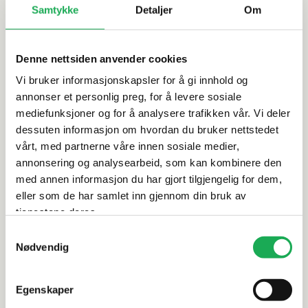
bidra til å oppnå poeng i
avfallshåndtering. Ved å
Samtykke
Detaljer
Om
sertifiseringsprosessen, og
velge produkter med EPD
dermed støtte opp om en
bidrar du til mer
grønnere byggebransje.
miljøvennlige bygg og en
Denne nettsiden anvender cookies
grønnere fremtid.
Vi bruker informasjonskapsler for å gi innhold og
Fliser fra Flisekompaniet
annonser et personlig preg, for å levere sosiale
er godkjent for bruk i
mediefunksjoner og for å analysere trafikken vår. Vi deler
svanemerkede bygg, noe
dessuten informasjon om hvordan du bruker nettstedet
som sikrer at de oppfyller
vårt, med partnerne våre innen sosiale medier,
strenge krav til miljø, helse
og kvalitet. Svanemerket
annonsering og analysearbeid, som kan kombinere den
garanterer at produktene
med annen informasjon du har gjort tilgjengelig for dem,
bidrar til et bærekraftig
eller som de har samlet inn gjennom din bruk av
byggeprosjekt med
tjenestene deres.
redusert miljøpåvirkning.
Samtykkevalg
Nødvendig
Egenskaper