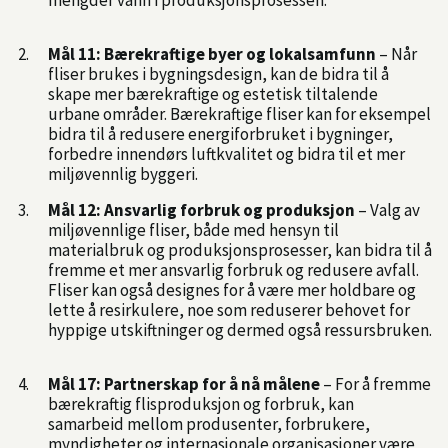
mengder vann i produksjonsprosessen.
Mål 11: Bærekraftige byer og lokalsamfunn
– Når
fliser brukes i bygningsdesign, kan de bidra til å
skape mer bærekraftige og estetisk tiltalende
urbane områder. Bærekraftige fliser kan for eksempel
bidra til å redusere energiforbruket i bygninger,
forbedre innendørs luftkvalitet og bidra til et mer
miljøvennlig byggeri.
Mål 12: Ansvarlig forbruk og produksjon
– Valg av
miljøvennlige fliser, både med hensyn til
materialbruk og produksjonsprosesser, kan bidra til å
fremme et mer ansvarlig forbruk og redusere avfall.
Fliser kan også designes for å være mer holdbare og
lette å resirkulere, noe som reduserer behovet for
hyppige utskiftninger og dermed også ressursbruken.
Mål 17: Partnerskap for å nå målene
– For å fremme
bærekraftig flisproduksjon og forbruk, kan
samarbeid mellom produsenter, forbrukere,
myndigheter og internasjonale organisasjoner være