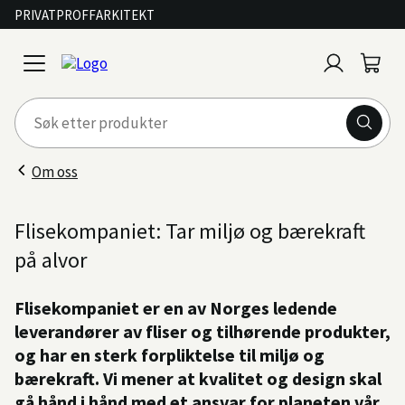
PRIVAT
PROFF
ARKITEKT
Logg
Handl
open
inn
menu
Om oss
Flisekompaniet: Tar miljø og bærekraft
på alvor
Flisekompaniet er en av Norges ledende
leverandører av fliser og tilhørende produkter,
og har en sterk forpliktelse til miljø og
bærekraft. Vi mener at kvalitet og design skal
gå hånd i hånd med et ansvar for planeten vår,