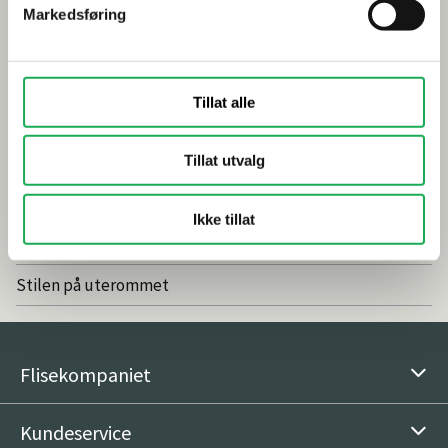
Markedsføring
Smarte tips for riktig valg av dusj
Inspirasjon
Tillat alle
Baderomstrender 2025
Drømmeatrium med flisheller
Tillat utvalg
Våre favoritter: Nordic Stone Islanda
Ikke tillat
Vedlikeholdsfritt og naturlig med fliser
Stilen på uterommet
Flisekompaniet
Kundeservice