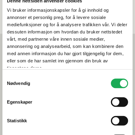
Se alle våre produkter fra Pastorelli
Denne nettsiden anvender cookies
Vi bruker informasjonskapsler for å gi innhold og
annonser et personlig preg, for å levere sosiale
mediefunksjoner og for å analysere trafikken vår. Vi deler
dessuten informasjon om hvordan du bruker nettstedet
vårt, med partnerne våre innen sosiale medier,
Mest lest akkurat nå
annonsering og analysearbeid, som kan kombinere den
Årets flis hos Flisekompaniet
med annen informasjon du har gjort tilgjengelig for dem,
eller som de har samlet inn gjennom din bruk av
Klikkvinyl - Gulvet som tåler alt
tjenestene deres.
Samtykkevalg
Tips og råd
Nødvendig
Gjør et godt valg av fliser til badet
Egenskaper
Dette må du tenke på når du innreder badet
Visste du at du kan legge flis på flis
Statistikk
Fugemasse i farger