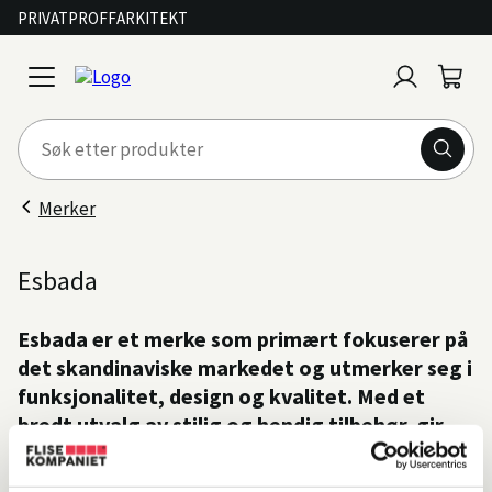
PRIVAT
PROFF
ARKITEKT
Logg
Handl
open
inn
menu
Merker
Esbada
Esbada er et merke som primært fokuserer på
det skandinaviske markedet og utmerker seg i
funksjonalitet, design og kvalitet. Med et
bredt utvalg av stilig og hendig tilbehør, gir
Esbada prikken over i-en til ethvert bad. De
kompletterer baderomsinteriøret med både