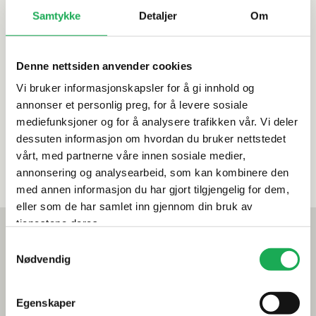
praktiske løsninger og en utmerket
Samtykke
Detaljer
Om
atmosfære, til en svært attraktiv pris.
Kvalitet, design og lav pris går hånd i hånd hos
Esbada.
Denne nettsiden anvender cookies
Vi bruker informasjonskapsler for å gi innhold og
annonser et personlig preg, for å levere sosiale
mediefunksjoner og for å analysere trafikken vår. Vi deler
Se alle våre produkter fra Esbada
dessuten informasjon om hvordan du bruker nettstedet
vårt, med partnerne våre innen sosiale medier,
annonsering og analysearbeid, som kan kombinere den
med annen informasjon du har gjort tilgjengelig for dem,
eller som de har samlet inn gjennom din bruk av
tjenestene deres.
Mest lest akkurat nå
Samtykkevalg
Årets flis hos Flisekompaniet
Nødvendig
Klikkvinyl - Gulvet som tåler alt
Egenskaper