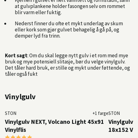
Kjernen i gulvet er helt vanntett og formstabil, sånn
at gulvplankene holder fasongen selv om rommet
blir varm eller fuktig.
Nederst finner du ofte et mykt underlag av skum
eller kork som gjør gulvet behagelig å gå på, og
demper lyd fra trinn.
Kort sagt
: Om du skal legge nytt gulv i et rom med mye
bruk og mye potensiell slitasje, bør du velge vinylgulv.
Det tåler hard bruk, er stille og mykt under føttende, og
tåler også fukt
Vinylgulv
STON
+1 farge
STON
Vinylgulv NEXT, Volcano Light 45x91
Vinylgulv 
Vinylflis
18x152 Vin
Karakter:
5.0 av 5 mulige