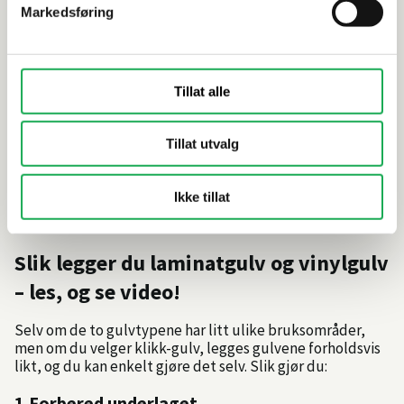
Markedsføring
Light Natural (A-bord)
Light Natu
Karakter:
5.0 av 5 mulige
588,30
per pakke
588,30
per pak
Tillat alle
579,–
per m²
579,–
per m²
Tillat utvalg
Bestillingsvare
Bestillings
Ikke tillat
Slik legger du laminatgulv og vinylgulv
– les, og se video!
Selv om de to gulvtypene har litt ulike bruksområder,
men om du velger klikk-gulv, legges gulvene forholdsvis
likt, og du kan enkelt gjøre det selv. Slik gjør du:
1.Forbered underlaget