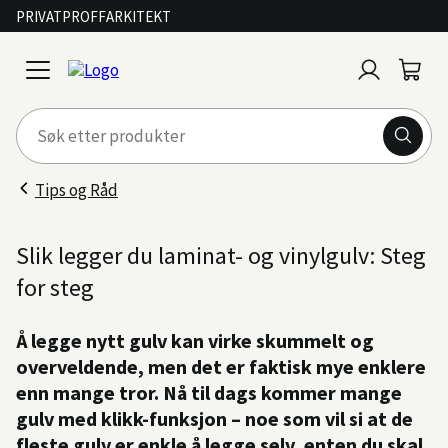
PRIVAT
PROFF
ARKITEKT
Logg
Handl
open
inn
menu
Tips og Råd
Slik legger du laminat- og vinylgulv: Steg
for steg
Å legge nytt gulv kan virke skummelt og
overveldende, men det er faktisk mye enklere
enn mange tror. Nå til dags kommer mange
gulv med klikk-funksjon – noe som vil si at de
fleste gulv er enkle å legge selv, enten du skal