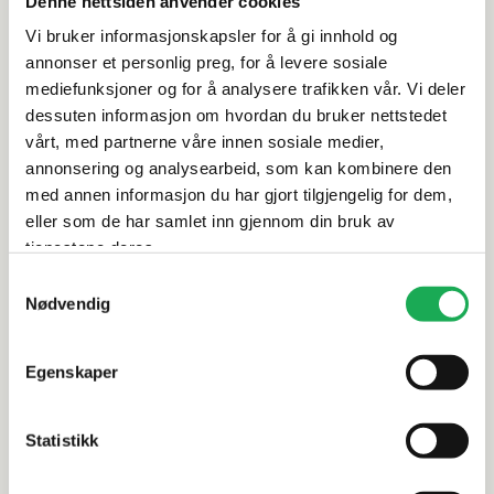
Denne nettsiden anvender cookies
Avstandsklokker for ekspansjonsfuge
Vi bruker informasjonskapsler for å gi innhold og
annonser et personlig preg, for å levere sosiale
Skumunderlag eller integrert underlag (for vinyl
mediefunksjoner og for å analysere trafikken vår. Vi deler
med klikk)
dessuten informasjon om hvordan du bruker nettstedet
Eventuelt fuktsperre ved legging på betong
vårt, med partnerne våre innen sosiale medier,
annonsering og analysearbeid, som kan kombinere den
Sørg for riktig underlag
med annen informasjon du har gjort tilgjengelig for dem,
eller som de har samlet inn gjennom din bruk av
Uansett hvilket gulv du legger, må du rengjøre og
støvsuge underlaget. Det må også være tørt, stabilt og
tjenestene deres.
jevnt. Laminat for eksempel, reagerer på temperatur og
Samtykkevalg
fuktighet, mens med vinyl er det ekstra viktig å ha et flatt
Nødvendig
underlag.
Egenskaper
Direktelaminatgulv
Statistikk
BERRY ALLOC
+3 farger
BERRY ALLOC
Direktelaminat Chateau+, Charme
Direktela