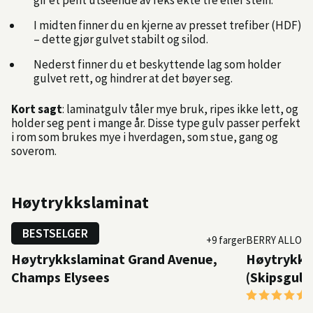
gir et pent utseende av feks ekte tre eller stein.
I midten finner du en kjerne av presset trefiber (HDF)
– dette gjør gulvet stabilt og silod.
Nederst finner du et beskyttende lag som holder
gulvet rett, og hindrer at det bøyer seg.
Kort sagt
: laminatgulv tåler mye bruk, ripes ikke lett, og
holder seg pent i mange år. Disse type gulv passer perfekt
i rom som brukes mye i hverdagen, som stue, gang og
soverom.
Høytrykkslaminat
BESTSELGER
BERRY ALLOC
+9 farger
BERRY ALLOC
Høytrykkslaminat Grand Avenue,
Høytrykksl
Champs Elysees
(Skipsgulv
Karakter: