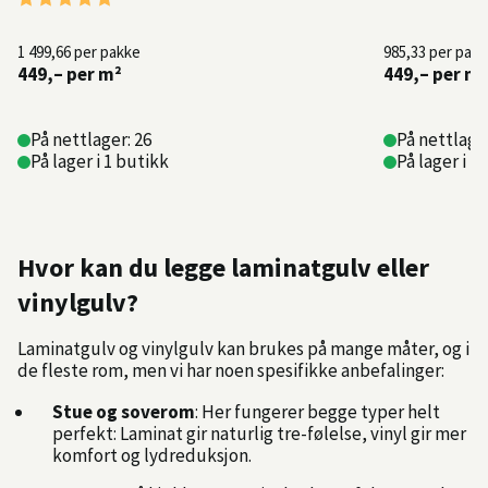
1 499,66
per pakke
985,33
per pak
449,–
per m²
449,–
per m²
På nettlager: 26
På nettlage
På lager i 1 butikk
På lager i 1
Hvor kan du legge laminatgulv eller
vinylgulv?
Laminatgulv og vinylgulv kan brukes på mange måter, og i
de fleste rom, men vi har noen spesifikke anbefalinger:
Stue og soverom
: Her fungerer begge typer helt
perfekt: Laminat gir naturlig tre-følelse, vinyl gir mer
komfort og lydreduksjon.