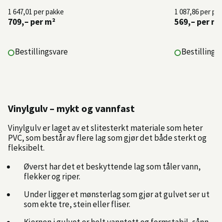
1 647,01
per pakke
1 087,86
per pa
709,–
per m²
569,–
per m²
Bestillingsvare
Bestillings
Vinylgulv – mykt og vannfast
Vinylgulv er laget av et slitesterkt materiale som heter
PVC, som består av flere lag som gjør det både sterkt og
fleksibelt.
Øverst har det et beskyttende lag som tåler vann,
flekker og riper.
Under ligger et mønsterlag som gjør at gulvet ser ut
som ekte tre, stein eller fliser.