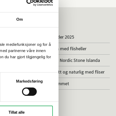
Om
Inspirasjon
badet
Baderomstrender 2025
iale mediefunksjoner og for å
innreder
Drømmeatrium med flisheller
 med partnerne våre innen
u har gjort tilgjengelig for
Våre favoritter: Nordic Stone Islanda
å flis
Vedlikeholdsfritt og naturlig med fliser
Markedsføring
Stilen på uterommet
dusj
Tillat alle