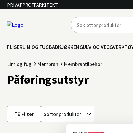
PRIVAT
PROFF
ARKITEKT
FLISER
LIM OG FUG
BAD
KJØKKEN
GULV OG VEGG
VERKTØ
Lim og fug
Membran
Membrantilbehør
Påføringsutstyr
Filter
Sorter
etter