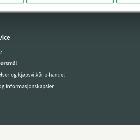
vice
e
spørsmål
lser og kjøpsvilkår e-handel
og informasjonskapsler