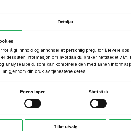
Detaljer
Tips og råd
Gjør et godt valg av fliser til 
ookies
ulvet som tåler alt
 for å gi innhold og annonser et personlig preg, for å levere sos
Dette må du tenke på når du 
deler dessuten informasjon om hvordan du bruker nettstedet vårt,
badet
og analysearbeid, som kan kombinere den med annen informasjon d
 inn gjennom din bruk av tjenestene deres.
Visste du at du kan legge flis p
Fugemasse i farger
Egenskaper
Statistikk
Smarte tips for riktig valg av 
Tillat utvalg