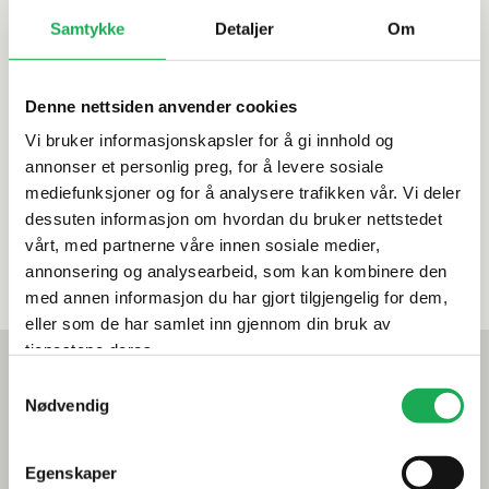
Stålnett (armering)
Samtykke
Detaljer
Om
KAPRIOL
77 x 117 cm, lukket
Boltekutter
Karakter:
4.7 av 5 mulige
(armeringssaks) 210
Denne nettsiden anvender cookies
mm Soft Grip
Vi bruker informasjonskapsler for å gi innhold og
annonser et personlig preg, for å levere sosiale
99,–
279,–
mediefunksjoner og for å analysere trafikken vår. Vi deler
dessuten informasjon om hvordan du bruker nettstedet
vårt, med partnerne våre innen sosiale medier,
På nettlager: 88
Bestillingsvare
annonsering og analysearbeid, som kan kombinere den
På lager i 16 butikker
På lager i 12 butikker
med annen informasjon du har gjort tilgjengelig for dem,
eller som de har samlet inn gjennom din bruk av
tjenestene deres.
Mest lest akkurat nå
Samtykkevalg
Årets flis hos Flisekompaniet
Nødvendig
Klikkvinyl - Gulvet som tåler alt
Egenskaper