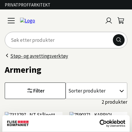
PRIVAT
PROFF
ARKITEKT
Logg
Handl
open
inn
menu
Støp- og avrettingsverktøy
Armering
Filter
Sorter
etter
2 produkter
NORDIC TOOLS