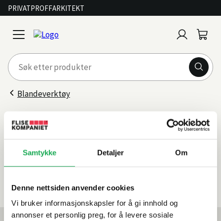
PRIVAT
PROFF
ARKITEKT
Logg
Handl
open
inn
menu
Blandeverktøy
Blandebøtter
Filter
Samtykke
Detaljer
Om
Sorter
etter
0 produkter
Denne nettsiden anvender cookies
Vi bruker informasjonskapsler for å gi innhold og
annonser et personlig preg, for å levere sosiale
Mest lest akkurat nå