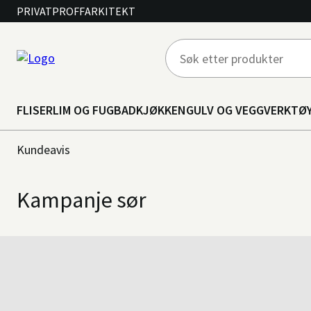
PRIVAT
PROFF
ARKITEKT
FLISER
LIM OG FUG
BAD
KJØKKEN
GULV OG VEGG
VERKTØ
Kundeavis
Kampanje sør