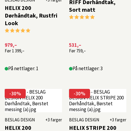
RIFF Dørhåndtak,
HELIX 200
Sort matt
Dørhåndtak, Rustfri
Karakter:
5.0 av 5 mulige
Look
Karakter:
5.0 av 5 mulige
979,–
531,–
Før
1 399,–
Før
759,–
På nettlager: 1
På nettlager: 3
-30%
-30%
BESLAG DESIGN
+3 farger
BESLAG DESIGN
+3 farger
HELIX 200
HELIX STRIPE 200