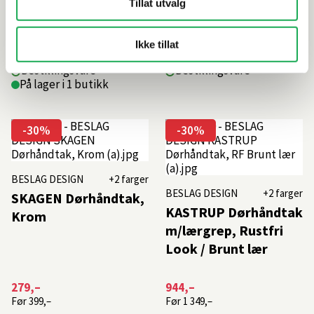
Tillat utvalg
328,–
979,–
Før
469,–
Før
1 399,–
Ikke tillat
Bestillingsvare
Bestillingsvare
På lager i 1 butikk
-30%
-30%
BESLAG DESIGN
+2 farger
BESLAG DESIGN
+2 farger
SKAGEN Dørhåndtak,
KASTRUP Dørhåndtak
Krom
m/lærgrep, Rustfri
Look / Brunt lær
279,–
944,–
Før
399,–
Før
1 349,–