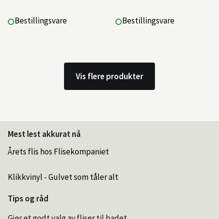
Bestillingsvare
Bestillingsvare
Vis flere produkter
Mest lest akkurat nå
Årets flis hos Flisekompaniet
Klikkvinyl - Gulvet som tåler alt
Tips og råd
Gjør et godt valg av fliser til badet