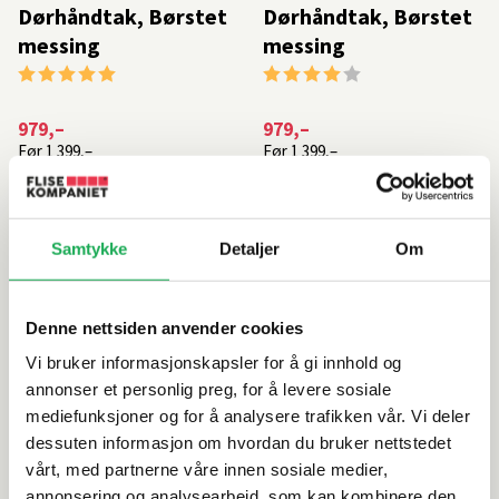
Dørhåndtak, Børstet
Dørhåndtak, Børstet
messing
messing
Karakter:
5.0 av 5 mulige
Karakter:
4.0 av 5 mulige
979,–
979,–
Før
1 399,–
Før
1 399,–
På nettlager: 3
Bestillingsvare
På lager i 1 butikk
På lager i 2 butikker
Samtykke
Detaljer
Om
-30%
-30%
Denne nettsiden anvender cookies
Vi bruker informasjonskapsler for å gi innhold og
annonser et personlig preg, for å levere sosiale
BESLAG DESIGN
+3 farger
BESLAG DESIGN
+3 farger
mediefunksjoner og for å analysere trafikken vår. Vi deler
HELIX STRIPE 200
HELIX 200
dessuten informasjon om hvordan du bruker nettstedet
Dørhåndtak, Antikk
Dørhåndtak, Sort
vårt, med partnerne våre innen sosiale medier,
annonsering og analysearbeid, som kan kombinere den