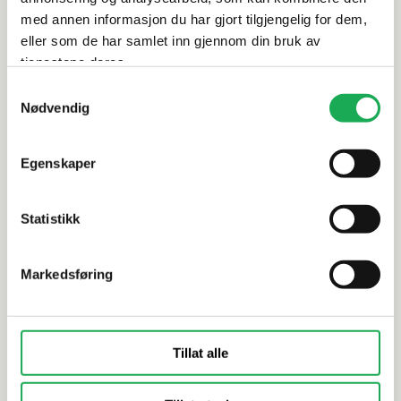
bronse
matt
med annen informasjon du har gjort tilgjengelig for dem,
Karakter:
4.5 av 5 mulige
Karakter:
5.0 av 5 mulige
eller som de har samlet inn gjennom din bruk av
tjenestene deres.
979,–
979,–
Før
1 399,–
Før
1 399,–
Samtykkevalg
Nødvendig
Bestillingsvare
Bestillingsvare
På lager i 3 butikker
På lager i 1 butikk
Egenskaper
-30%
-30%
Statistikk
Markedsføring
BESLAG DESIGN
+1 farge
BESLAG DESIGN
+3 farger
KOSTER Dørhåndtak,
HELIX STRIPE 200
Krom / Sort
Dørhåndtak, Sort
Tillat alle
matt