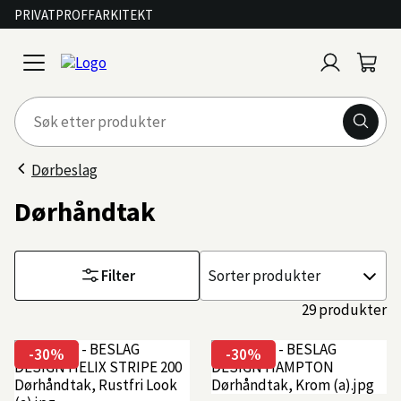
PRIVAT
PROFF
ARKITEKT
Logg
Handl
open
inn
menu
Dørbeslag
Dørhåndtak
Filter
Sorter
etter
29 produkter
-30%
-30%