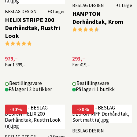
BESLAG DESIGN
+1 farge
BESLAG DESIGN
+3 farger
HAMPTON
HELIX STRIPE 200
Dørhåndtak, Krom
Dørhåndtak, Rustfri
Karakter:
4.3 av 5 mulige
Look
Karakter:
5.0 av 5 mulige
979,–
293,–
Før
1 399,–
Før
419,–
Bestillingsvare
Bestillingsvare
På lager i 2 butikker
På lager i 1 butikk
-30%
-30%
BESLAG DESIGN
BESLAG DESIGN
+3 farger