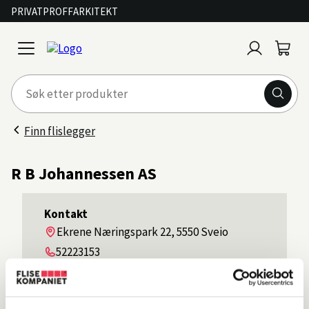
PRIVAT
PROFF
ARKITEKT
Logg
Handl
open
inn
menu
Finn flislegger
R B Johannessen AS
Kontakt
Adresse
Ekrene Næringspark 22, 5550 Sveio
Telefon
52223153
Kontakt oss