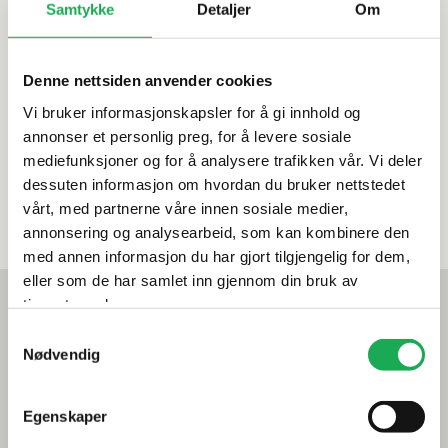
Samtykke
Detaljer
Om
Denne nettsiden anvender cookies
Vi bruker informasjonskapsler for å gi innhold og
annonser et personlig preg, for å levere sosiale
mediefunksjoner og for å analysere trafikken vår. Vi deler
dessuten informasjon om hvordan du bruker nettstedet
Mesterbedrifter
StartBANK
vårt, med partnerne våre innen sosiale medier,
annonsering og analysearbeid, som kan kombinere den
med annen informasjon du har gjort tilgjengelig for dem,
eller som de har samlet inn gjennom din bruk av
Mest lest akkurat nå
tjenestene deres.
Årets flis hos Flisekompaniet
Samtykkevalg
Nødvendig
Klikkvinyl - Gulvet som tåler alt
Egenskaper
Tips og råd