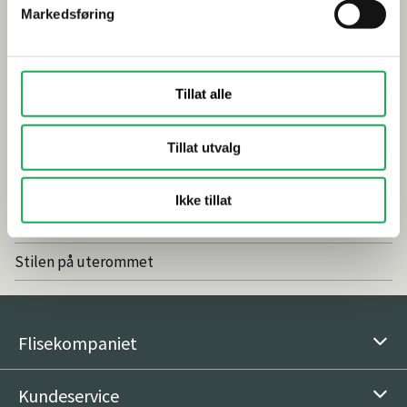
Markedsføring
Smarte tips for riktig valg av dusj
Inspirasjon
Tillat alle
Baderomstrender 2025
Tillat utvalg
Drømmeatrium med flisheller
Våre favoritter: Nordic Stone Islanda
Ikke tillat
Vedlikeholdsfritt og naturlig med fliser
Stilen på uterommet
Flisekompaniet
Kundeservice