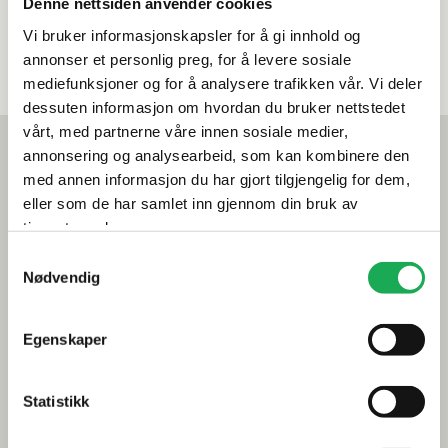
Denne nettsiden anvender cookies
Vi bruker informasjonskapsler for å gi innhold og
annonser et personlig preg, for å levere sosiale
mediefunksjoner og for å analysere trafikken vår. Vi deler
dessuten informasjon om hvordan du bruker nettstedet
vårt, med partnerne våre innen sosiale medier,
Mest lest akkurat nå
annonsering og analysearbeid, som kan kombinere den
Årets flis hos Flisekompaniet
med annen informasjon du har gjort tilgjengelig for dem,
eller som de har samlet inn gjennom din bruk av
Klikkvinyl - Gulvet som tåler alt
tjenestene deres.
Samtykkevalg
Tips og råd
Nødvendig
Gjør et godt valg av fliser til badet
Egenskaper
Dette må du tenke på når du innreder badet
Visste du at du kan legge flis på flis
Statistikk
Fugemasse i farger