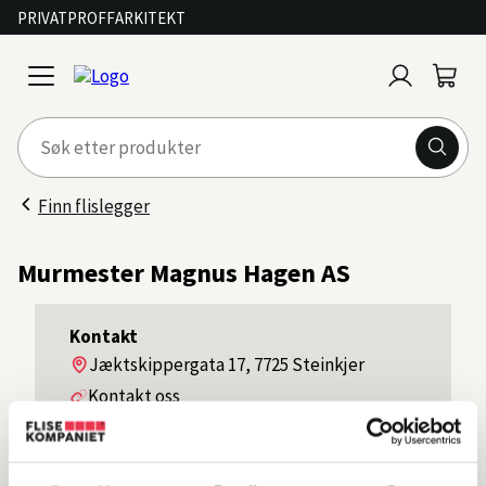
PRIVAT
PROFF
ARKITEKT
Logg
Handl
open
inn
menu
Finn flislegger
Murmester Magnus Hagen AS
Kontakt
Adresse
Jæktskippergata 17, 7725 Steinkjer
Kontakt oss