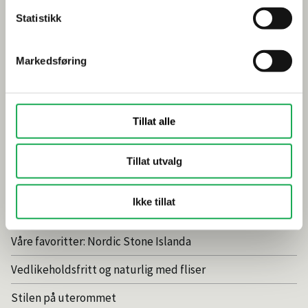
Gjør et godt valg av fliser til badet
Statistikk
Dette må du tenke på når du innreder badet
Markedsføring
Visste du at du kan legge flis på flis
Fugemasse i farger
Smarte tips for riktig valg av dusj
Tillat alle
Inspirasjon
Tillat utvalg
Baderomstrender 2025
Ikke tillat
Drømmeatrium med flisheller
Våre favoritter: Nordic Stone Islanda
Vedlikeholdsfritt og naturlig med fliser
Stilen på uterommet