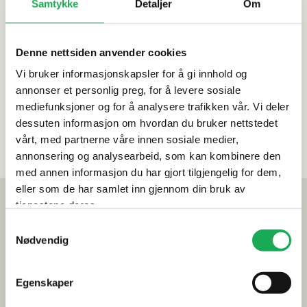
Samtykke
Detaljer
Om
Denne nettsiden anvender cookies
Vi bruker informasjonskapsler for å gi innhold og
annonser et personlig preg, for å levere sosiale
mediefunksjoner og for å analysere trafikken vår. Vi deler
Sentral
dessuten informasjon om hvordan du bruker nettstedet
Godkjenning
vårt, med partnerne våre innen sosiale medier,
annonsering og analysearbeid, som kan kombinere den
med annen informasjon du har gjort tilgjengelig for dem,
eller som de har samlet inn gjennom din bruk av
Mest lest akkurat nå
tjenestene deres.
Årets flis hos Flisekompaniet
Samtykkevalg
Nødvendig
Klikkvinyl - Gulvet som tåler alt
Egenskaper
Tips og råd