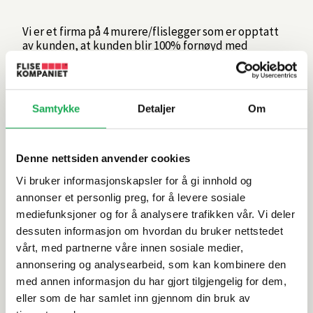
Vi er et firma på 4 murere/flislegger som er opptatt
av kunden, at kunden blir 100% fornøyd med
arbeidet vi utfører! Ta kontakt med Bård Are eller
Morten om du ønsker en befaring.
Samtykke
Detaljer
Om
Denne nettsiden anvender cookies
Vi bruker informasjonskapsler for å gi innhold og
annonser et personlig preg, for å levere sosiale
12 års
Boligmappa
mediefunksjoner og for å analysere trafikken vår. Vi deler
tetthetsgaranti
dessuten informasjon om hvordan du bruker nettstedet
vårt, med partnerne våre innen sosiale medier,
annonsering og analysearbeid, som kan kombinere den
med annen informasjon du har gjort tilgjengelig for dem,
eller som de har samlet inn gjennom din bruk av