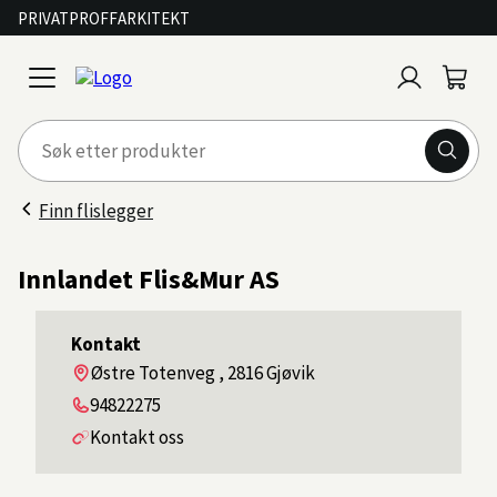
PRIVAT
PROFF
ARKITEKT
Logg
Handl
open
inn
menu
Finn flislegger
Innlandet Flis&Mur AS
Kontakt
Adresse
Østre Totenveg , 2816 Gjøvik
Telefon
94822275
Kontakt oss