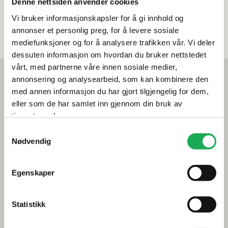
Denne nettsiden anvender cookies
Vi bruker informasjonskapsler for å gi innhold og
annonser et personlig preg, for å levere sosiale
mediefunksjoner og for å analysere trafikken vår. Vi deler
dessuten informasjon om hvordan du bruker nettstedet
vårt, med partnerne våre innen sosiale medier,
Mest lest akkurat nå
annonsering og analysearbeid, som kan kombinere den
Årets flis hos Flisekompaniet
med annen informasjon du har gjort tilgjengelig for dem,
eller som de har samlet inn gjennom din bruk av
Klikkvinyl - Gulvet som tåler alt
tjenestene deres.
Samtykkevalg
Tips og råd
Nødvendig
Gjør et godt valg av fliser til badet
Egenskaper
Dette må du tenke på når du innreder badet
Visste du at du kan legge flis på flis
Statistikk
Fugemasse i farger