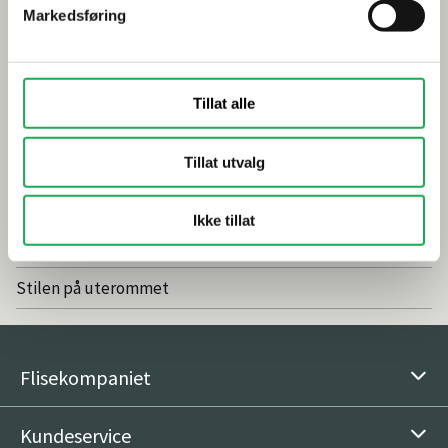
Markedsføring
Smarte tips for riktig valg av dusj
Inspirasjon
Tillat alle
Baderomstrender 2025
Tillat utvalg
Drømmeatrium med flisheller
Våre favoritter: Nordic Stone Islanda
Ikke tillat
Vedlikeholdsfritt og naturlig med fliser
Stilen på uterommet
Flisekompaniet
Kundeservice