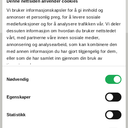
Denne nettsiden anvender cookies
Vi bruker informasjonskapsler for å gi innhold og
annonser et personlig preg, for å levere sosiale
mediefunksjoner og for å analysere trafikken vår. Vi deler
dessuten informasjon om hvordan du bruker nettstedet
vårt, med partnerne våre innen sosiale medier,
Mest lest akkurat nå
annonsering og analysearbeid, som kan kombinere den
Årets flis hos Flisekompaniet
med annen informasjon du har gjort tilgjengelig for dem,
eller som de har samlet inn gjennom din bruk av
Klikkvinyl - Gulvet som tåler alt
tjenestene deres.
Samtykkevalg
Tips og råd
Nødvendig
Gjør et godt valg av fliser til badet
Egenskaper
Dette må du tenke på når du innreder badet
Visste du at du kan legge flis på flis
Statistikk
Fugemasse i farger