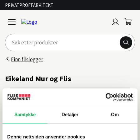
PRIVAT
PROFF
ARKITEKT
Logg
Handl
open
inn
menu
Finn flislegger
Eikeland Mur og Flis
Kontakt
Adresse
Odins gate 18, 5531 Haugesund
Kontakt oss
Samtykke
Detaljer
Om
Denne nettsiden anvender cookies