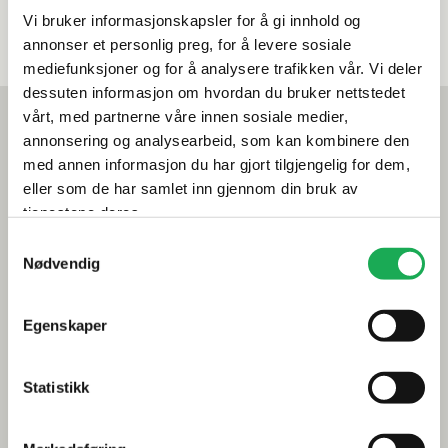
Vi bruker informasjonskapsler for å gi innhold og
annonser et personlig preg, for å levere sosiale
mediefunksjoner og for å analysere trafikken vår. Vi deler
dessuten informasjon om hvordan du bruker nettstedet
Mest lest akkurat nå
vårt, med partnerne våre innen sosiale medier,
annonsering og analysearbeid, som kan kombinere den
Årets flis hos Flisekompaniet
med annen informasjon du har gjort tilgjengelig for dem,
eller som de har samlet inn gjennom din bruk av
Klikkvinyl - Gulvet som tåler alt
tjenestene deres.
Tips og råd
Samtykkevalg
Nødvendig
Gjør et godt valg av fliser til badet
Dette må du tenke på når du innreder badet
Egenskaper
Visste du at du kan legge flis på flis
Statistikk
Fugemasse i farger