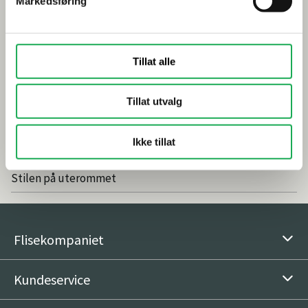
Smarte tips for riktig valg av dusj
Markedsføring
Inspirasjon
Tillat alle
Baderomstrender 2025
Drømmeatrium med flisheller
Tillat utvalg
Våre favoritter: Nordic Stone Islanda
Ikke tillat
Vedlikeholdsfritt og naturlig med fliser
Stilen på uterommet
Flisekompaniet
Kundeservice