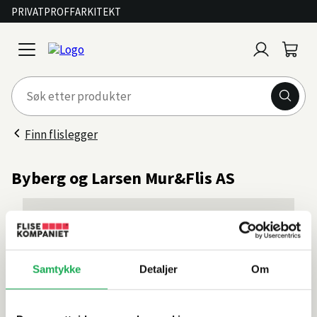
PRIVAT
PROFF
ARKITEKT
Logg
Handl
open
inn
menu
Finn flislegger
Byberg og Larsen Mur&Flis AS
Kontakt
Adresse
ØYGARDSLIA 22, 4050 Sola
Telefon
90143719
Samtykke
Detaljer
Om
Kontakt oss