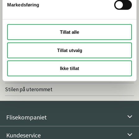
Markedsføring
Smarte tips for riktig valg av dusj
Inspirasjon
Tillat alle
Baderomstrender 2025
Tillat utvalg
Drømmeatrium med flisheller
Våre favoritter: Nordic Stone Islanda
Ikke tillat
Vedlikeholdsfritt og naturlig med fliser
Stilen på uterommet
Flisekompaniet
Kundeservice