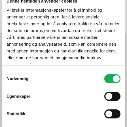
Denne nettsiden anvender cookies
Vi bruker informasjonskapsler for å gi innhold og
annonser et personlig preg, for å levere sosiale
mediefunksjoner og for å analysere trafikken vår. Vi deler
dessuten informasjon om hvordan du bruker nettstedet
vårt, med partnerne våre innen sosiale medier,
Mest lest akkurat nå
annonsering og analysearbeid, som kan kombinere den
Årets flis hos Flisekompaniet
med annen informasjon du har gjort tilgjengelig for dem,
eller som de har samlet inn gjennom din bruk av
Klikkvinyl - Gulvet som tåler alt
tjenestene deres.
Samtykkevalg
Tips og råd
Nødvendig
Gjør et godt valg av fliser til badet
Egenskaper
Dette må du tenke på når du innreder badet
Visste du at du kan legge flis på flis
Statistikk
Fugemasse i farger