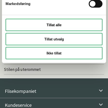
Markedsføring
Smarte tips for riktig valg av dusj
Inspirasjon
Tillat alle
Baderomstrender 2025
Tillat utvalg
Drømmeatrium med flisheller
Våre favoritter: Nordic Stone Islanda
Ikke tillat
Vedlikeholdsfritt og naturlig med fliser
Stilen på uterommet
Flisekompaniet
Kundeservice