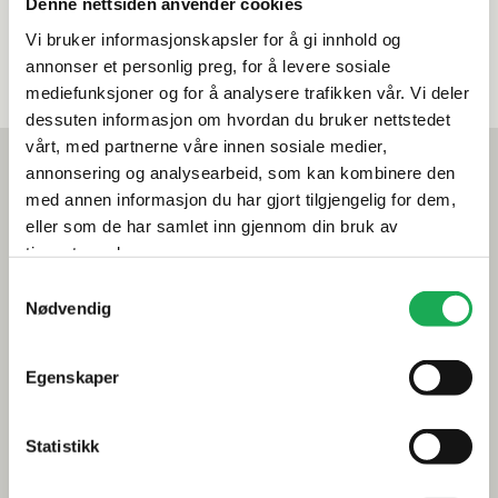
Denne nettsiden anvender cookies
Vi bruker informasjonskapsler for å gi innhold og
annonser et personlig preg, for å levere sosiale
mediefunksjoner og for å analysere trafikken vår. Vi deler
dessuten informasjon om hvordan du bruker nettstedet
vårt, med partnerne våre innen sosiale medier,
Mest lest akkurat nå
annonsering og analysearbeid, som kan kombinere den
Årets flis hos Flisekompaniet
med annen informasjon du har gjort tilgjengelig for dem,
eller som de har samlet inn gjennom din bruk av
Klikkvinyl - Gulvet som tåler alt
tjenestene deres.
Samtykkevalg
Tips og råd
Nødvendig
Gjør et godt valg av fliser til badet
Egenskaper
Dette må du tenke på når du innreder badet
Visste du at du kan legge flis på flis
Statistikk
Fugemasse i farger