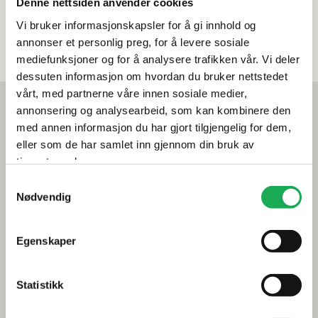
Denne nettsiden anvender cookies
Vi bruker informasjonskapsler for å gi innhold og
annonser et personlig preg, for å levere sosiale
mediefunksjoner og for å analysere trafikken vår. Vi deler
dessuten informasjon om hvordan du bruker nettstedet
vårt, med partnerne våre innen sosiale medier,
Mest lest akkurat nå
annonsering og analysearbeid, som kan kombinere den
Årets flis hos Flisekompaniet
med annen informasjon du har gjort tilgjengelig for dem,
eller som de har samlet inn gjennom din bruk av
Klikkvinyl - Gulvet som tåler alt
tjenestene deres.
Samtykkevalg
Tips og råd
Nødvendig
Gjør et godt valg av fliser til badet
Egenskaper
Dette må du tenke på når du innreder badet
Visste du at du kan legge flis på flis
Statistikk
Fugemasse i farger