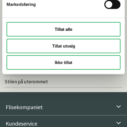
Markedsføring
Smarte tips for riktig valg av dusj
Inspirasjon
Tillat alle
Baderomstrender 2025
Tillat utvalg
Drømmeatrium med flisheller
Våre favoritter: Nordic Stone Islanda
Ikke tillat
Vedlikeholdsfritt og naturlig med fliser
Stilen på uterommet
Flisekompaniet
Kundeservice