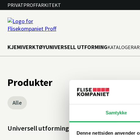
PRIVAT
PROFF
ARKITEKT
KJEMI
VERKTØY
UNIVERSELL UTFORMING
KATALOGER
AR
Produkter
Alle
Samtykke
Universell utforming
Denne nettsiden anvender c