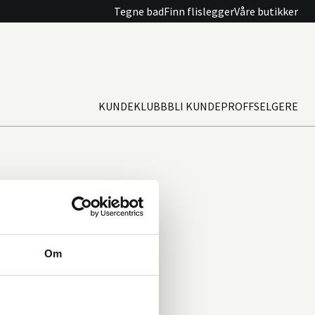
Tegne bad
Finn flislegger
Våre butikker
KUNDEKLUBB
BLI KUNDE
PROFFSELGERE
Om