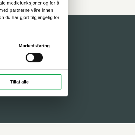
iale mediefunksjoner og for å
 med partnerne våre innen
u har gjort tilgjengelig for
et: 08:00-
Markedsføring
sjekt?
Ta
deling
Tillat alle