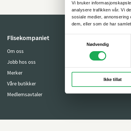
Vi bruker informasjonskapsler
analysere trafikken vår. Vi 
sosiale medier, annonsering 
dem, eller som de har samlet
Flisekompaniet
Kundeser
Samtykkevalg
Nødvendig
Om oss
Kundeservic
Jobb hos oss
Ofte stilte 
Merker
Salgsbetinge
Ikke tillat
Våre butikker
Personvern 
Medlemsavtaler