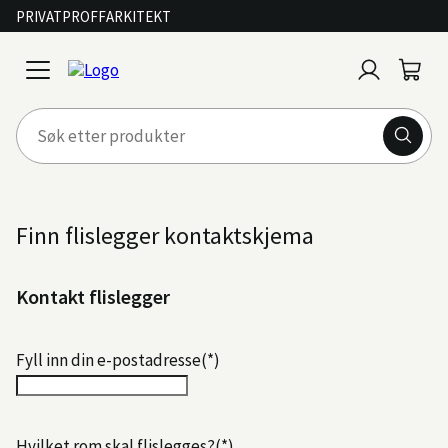
PRIVAT
PROFF
ARKITEKT
Logg
Handl
open
inn
menu
Finn flislegger kontaktskjema
Kontakt flislegger
Fyll inn din e-postadresse
Hvilket rom skal flislegges?