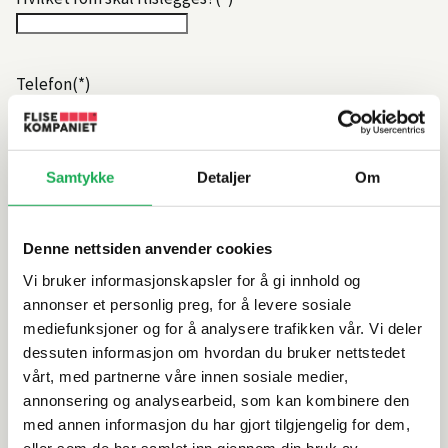
Telefon
Beskriv kort litt om jobben som skal utføres
Samtykke
Detaljer
Om
Denne nettsiden anvender cookies
Vi bruker informasjonskapsler for å gi innhold og
annonser et personlig preg, for å levere sosiale
mediefunksjoner og for å analysere trafikken vår. Vi deler
dessuten informasjon om hvordan du bruker nettstedet
vårt, med partnerne våre innen sosiale medier,
annonsering og analysearbeid, som kan kombinere den
med annen informasjon du har gjort tilgjengelig for dem,
eller som de har samlet inn gjennom din bruk av